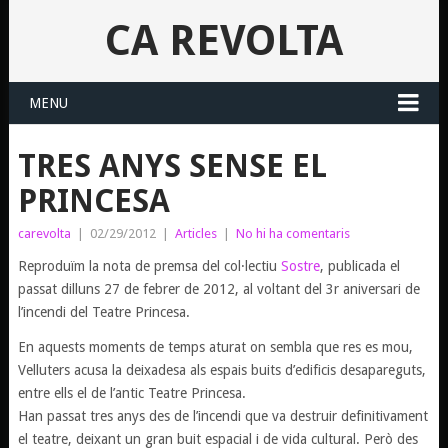
CA REVOLTA
MENU
TRES ANYS SENSE EL
PRINCESA
carevolta
|
02/29/2012
|
Articles
|
No hi ha comentaris
Reproduïm la nota de premsa del col·lectiu
Sostre
, publicada el
passat dilluns 27 de febrer de 2012, al voltant del 3r aniversari de
l’incendi del Teatre Princesa.
En aquests moments de temps aturat on sembla que res es mou,
Velluters acusa la deixadesa als espais buits d’edificis desapareguts,
entre ells el de l’antic Teatre Princesa.
Han passat tres anys des de l’incendi que va destruir definitivament
el teatre, deixant un gran buit espacial i de vida cultural. Però des