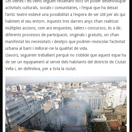
Les veïnes i els veïns seguim reclamant llocs on poder desenvolupar
activitats culturals, socials i comunitàries, i l’espai que ha deixat
l’antic teatre esdevé una possibilitat a l’espera de ser útil per als qui
habitem el seu entorn. Aquests tres darrers anys s’han realitzat
múltiples accions, com ara enquestes, tallers i concursos, és a dir,
diferents processos de participació, originals i gratuïts, on s’han
manifestat les necessitats i desitjos que podrien reviscolar l’activitat
urbana al barri i millorar-ne la qualitat de vida.
Llavors, seguirem treballant perquè no s’oblide que aquest espai ha
de ser un equipament al servei dels habitants del districte de Ciutat
Vella i, en definitiva, per a tota la ciutat.