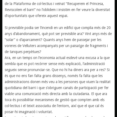
de la Plataforma de col·lectius i veïnat “Recuperem el Princesa,
Reviscolem el barri” no l’oblidem i insistim en fer veure la diversitat
d’oportunitats que ofereix aquest espai.
Si previsible podia ser l’incendi en un edifici que complia més de 20
anys d’abandonament, què pot ser previsible ara? Vint anys més de
“solar” o d’aparcament? Quants anys hem de passejar per les
voreres de Velluters acompanyats per un paisatge de fragments i
de tanques perpètues?
Ara, en un temps on l’economia actual esdevé una excusa a la que
sembla que es pot recórrer sense més explicació, l’administració
segueix sense pronunciar-se. Que no hi ha diners ara per a res? Si
és que no ens fan falta grans dissenys, només fa falta que les
administracions donen més veu a les persones que viuen la realitat
quotidiana del barri i que s’obriguen canals de participació per fer
viable una comunicació més directa amb la ciutadania. El que ara
toca és possibilitar mecanismes de gestió que compten amb els
col·lectius i el teixit associatiu de l’entorn, així que el que cal és
posar-hi imaginació i voluntat.