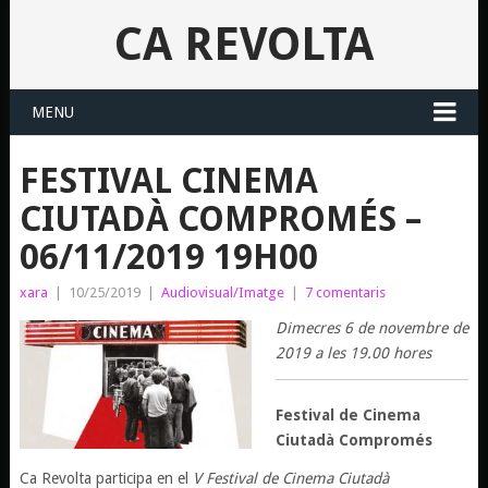
CA REVOLTA
MENU
FESTIVAL CINEMA
CIUTADÀ COMPROMÉS –
06/11/2019 19H00
xara
|
10/25/2019
|
Audiovisual/Imatge
|
7 comentaris
Dimecres 6 de novembre de
2019 a les 19.00 hores
Festival de Cinema
Ciutadà Compromés
Ca Revolta participa en el
V Festival de Cinema Ciutadà