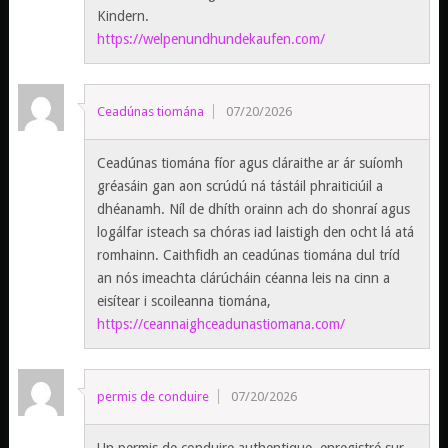
Kindern.
https://welpenundhundekaufen.com/
Ceadúnas tiomána
07/20/2026
Ceadúnas tiomána fíor agus cláraithe ar ár suíomh
gréasáin gan aon scrúdú ná tástáil phraiticiúil a
dhéanamh. Níl de dhíth orainn ach do shonraí agus
logálfar isteach sa chóras iad laistigh den ocht lá atá
romhainn. Caithfidh an ceadúnas tiomána dul tríd
an nós imeachta clárúcháin céanna leis na cinn a
eisítear i scoileanna tiomána,
https://ceannaighceadunastiomana.com/
permis de conduire
07/20/2026