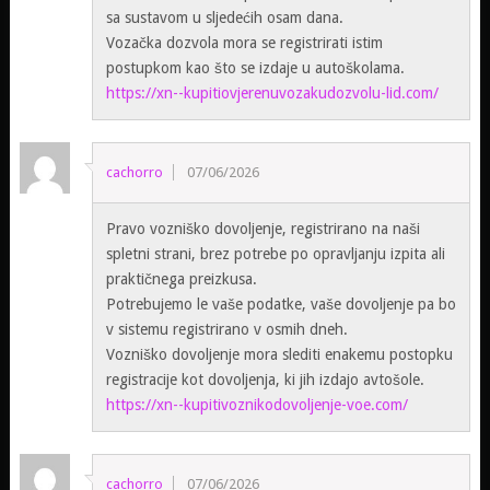
sa sustavom u sljedećih osam dana.
Vozačka dozvola mora se registrirati istim
postupkom kao što se izdaje u autoškolama.
https://xn--kupitiovjerenuvozakudozvolu-lid.com/
cachorro
07/06/2026
Pravo vozniško dovoljenje, registrirano na naši
spletni strani, brez potrebe po opravljanju izpita ali
praktičnega preizkusa.
Potrebujemo le vaše podatke, vaše dovoljenje pa bo
v sistemu registrirano v osmih dneh.
Vozniško dovoljenje mora slediti enakemu postopku
registracije kot dovoljenja, ki jih izdajo avtošole.
https://xn--kupitivoznikodovoljenje-voe.com/
cachorro
07/06/2026