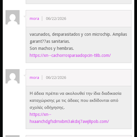
mora
06/22/2026
vacunados, desparasitados y con microchip. Amplias
garant??as sanitarias.
Son machos y hembras.
https://xn--cachorrosparaadopcin-t8b.com/
mora
06/22/2026
Η άδεια πρέπει να ακολουθεί την ίδια διαδικασία
καταχώρισης με τις άδειες που εκδίδονται από
σχολές οδήγησης.
https://xn--
hxaanchdgfsdrnxbm3akdxj7awj8pob.com/