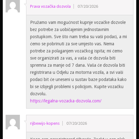
Prava vozačka dozvola
07/20/2026
Pružamo vam mogućnost kupnje vozačke dozvole
bez potrebe za uobičajenim jednostavnim
postupkom. Sve što nam treba su vaši podaci, a mi
ćemo se pobrinuti za sve umjesto vas. Nema
potrebe za polaganjem vozačkog ispita; mi ćemo
sve organizirati za vas, a vaša će dozvola biti
spremna za manje od 7 dana. Vaša će dozvola biti
registrirana u Odjelu za motorna vozila, a svi vaši
podaci bit će uneseni u sustav baze podataka kako
bi se izbjegli problemi s policijom. Kupite vozačku
dozvolu.
https://legalna-vozacka-dozvola.com/
rijbewijs-kopens
07/20/2026