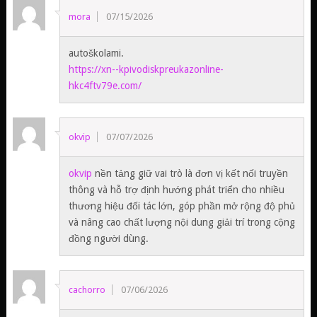
mora
07/15/2026
autoškolami.
https://xn--kpivodiskpreukazonline-
hkc4ftv79e.com/
okvip
07/07/2026
okvip
nền tảng giữ vai trò là đơn vị kết nối truyền
thông và hỗ trợ định hướng phát triển cho nhiều
thương hiệu đối tác lớn, góp phần mở rộng độ phủ
và nâng cao chất lượng nội dung giải trí trong cộng
đồng người dùng.
cachorro
07/06/2026