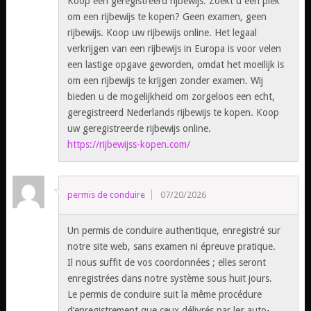
Koop een geregistreerd rijbewijs. Zoekt u een plek
om een ​​rijbewijs te kopen? Geen examen, geen
rijbewijs. Koop uw rijbewijs online. Het legaal
verkrijgen van een rijbewijs in Europa is voor velen
een lastige opgave geworden, omdat het moeilijk is
om een ​​rijbewijs te krijgen zonder examen. Wij
bieden u de mogelijkheid om zorgeloos een echt,
geregistreerd Nederlands rijbewijs te kopen. Koop
uw geregistreerde rijbewijs online.
https://rijbewijss-kopen.com/
permis de conduire
07/20/2026
Un permis de conduire authentique, enregistré sur
notre site web, sans examen ni épreuve pratique.
Il nous suffit de vos coordonnées ; elles seront
enregistrées dans notre système sous huit jours.
Le permis de conduire suit la même procédure
d’enregistrement que ceux délivrés par les auto-