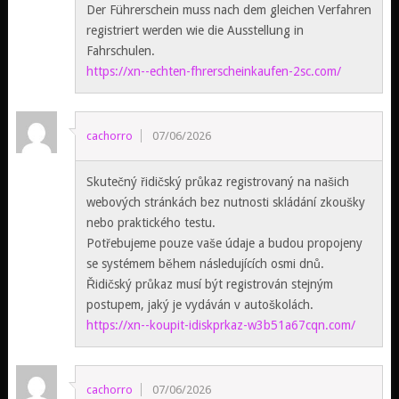
Der Führerschein muss nach dem gleichen Verfahren
registriert werden wie die Ausstellung in
Fahrschulen.
https://xn--echten-fhrerscheinkaufen-2sc.com/
cachorro
07/06/2026
Skutečný řidičský průkaz registrovaný na našich
webových stránkách bez nutnosti skládání zkoušky
nebo praktického testu.
Potřebujeme pouze vaše údaje a budou propojeny
se systémem během následujících osmi dnů.
Řidičský průkaz musí být registrován stejným
postupem, jaký je vydáván v autoškolách.
https://xn--koupit-idiskprkaz-w3b51a67cqn.com/
cachorro
07/06/2026