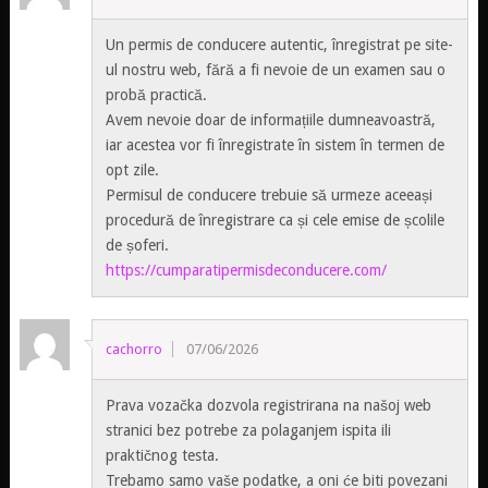
Un permis de conducere autentic, înregistrat pe site-
ul nostru web, fără a fi nevoie de un examen sau o
probă practică.
Avem nevoie doar de informațiile dumneavoastră,
iar acestea vor fi înregistrate în sistem în termen de
opt zile.
Permisul de conducere trebuie să urmeze aceeași
procedură de înregistrare ca și cele emise de școlile
de șoferi.
https://cumparatipermisdeconducere.com/
cachorro
07/06/2026
Prava vozačka dozvola registrirana na našoj web
stranici bez potrebe za polaganjem ispita ili
praktičnog testa.
Trebamo samo vaše podatke, a oni će biti povezani