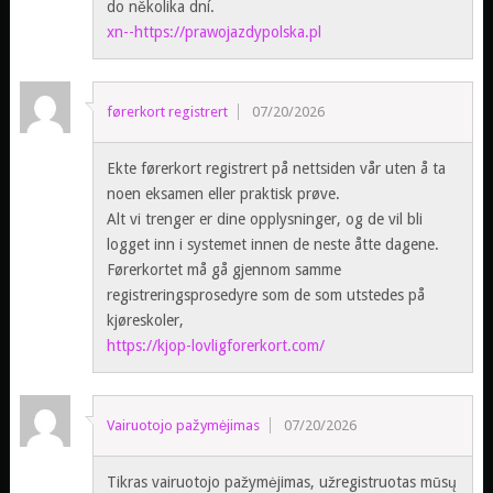
do několika dní.
xn--https://prawojazdypolska.pl
førerkort registrert
07/20/2026
Ekte førerkort registrert på nettsiden vår uten å ta
noen eksamen eller praktisk prøve.
Alt vi trenger er dine opplysninger, og de vil bli
logget inn i systemet innen de neste åtte dagene.
Førerkortet må gå gjennom samme
registreringsprosedyre som de som utstedes på
kjøreskoler,
https://kjop-lovligforerkort.com/
Vairuotojo pažymėjimas
07/20/2026
Tikras vairuotojo pažymėjimas, užregistruotas mūsų