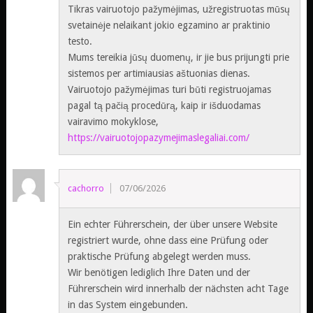
Tikras vairuotojo pažymėjimas, užregistruotas mūsų
svetainėje nelaikant jokio egzamino ar praktinio
testo.
Mums tereikia jūsų duomenų, ir jie bus prijungti prie
sistemos per artimiausias aštuonias dienas.
Vairuotojo pažymėjimas turi būti registruojamas
pagal tą pačią procedūrą, kaip ir išduodamas
vairavimo mokyklose,
https://vairuotojopazymejimaslegaliai.com/
cachorro
07/06/2026
Ein echter Führerschein, der über unsere Website
registriert wurde, ohne dass eine Prüfung oder
praktische Prüfung abgelegt werden muss.
Wir benötigen lediglich Ihre Daten und der
Führerschein wird innerhalb der nächsten acht Tage
in das System eingebunden.