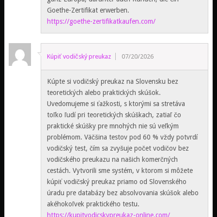
Goethe-Zertifikat erwerben.
https://goethe-zertifikatkaufen.com/
Kúpiť vodičský preukaz
07/20/2026
Kúpte si vodičský preukaz na Slovensku bez
teoretických alebo praktických skúšok.
Uvedomujeme si ťažkosti, s ktorými sa stretáva
toľko ľudí pri teoretických skúškach, zatiaľ čo
praktické skúšky pre mnohých nie sú veľkým
problémom. Väčšina testov pod 60 % vždy potvrdí
vodičský test, čím sa zvyšuje počet vodičov bez
vodičského preukazu na našich komerčných
cestách. Vytvorili sme systém, v ktorom si môžete
kúpiť vodičský preukaz priamo od Slovenského
úradu pre databázy bez absolvovania skúšok alebo
akéhokoľvek praktického testu.
https://kupitvodicskypreukaz-online.com/