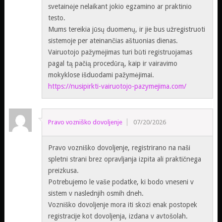
svetainėje nelaikant jokio egzamino ar praktinio
testo.
Mums tereikia jūsų duomenų, ir jie bus užregistruoti
sistemoje per ateinančias aštuonias dienas.
Vairuotojo pažymėjimas turi būti registruojamas
pagal tą pačią procedūrą, kaip ir vairavimo
mokyklose išduodami pažymėjimai.
https://nusipirkti-vairuotojo-pazymejima.com/
Pravo vozniško dovoljenje
07/20/2026
Pravo vozniško dovoljenje, registrirano na naši
spletni strani brez opravljanja izpita ali praktičnega
preizkusa.
Potrebujemo le vaše podatke, ki bodo vneseni v
sistem v naslednjih osmih dneh.
Vozniško dovoljenje mora iti skozi enak postopek
registracije kot dovoljenja, izdana v avtošolah.