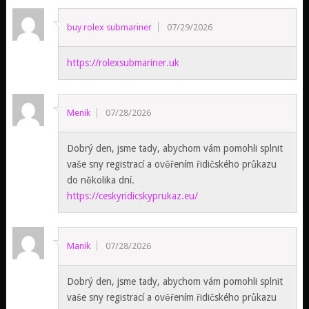
buy rolex submariner
07/29/2026
https://rolexsubmariner.uk
Menik
07/28/2026
Dobrý den, jsme tady, abychom vám pomohli splnit
vaše sny registrací a ověřením řidičského průkazu
do několika dní.
https://ceskyridicskyprukaz.eu/
Manik
07/28/2026
Dobrý den, jsme tady, abychom vám pomohli splnit
vaše sny registrací a ověřením řidičského průkazu