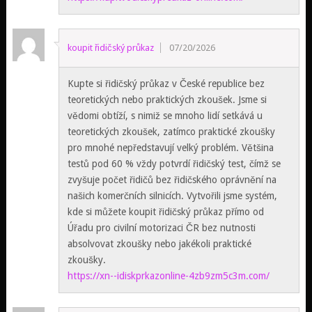
koupit řidičský průkaz
07/20/2026
Kupte si řidičský průkaz v České republice bez
teoretických nebo praktických zkoušek. Jsme si
vědomi obtíží, s nimiž se mnoho lidí setkává u
teoretických zkoušek, zatímco praktické zkoušky
pro mnohé nepředstavují velký problém. Většina
testů pod 60 % vždy potvrdí řidičský test, čímž se
zvyšuje počet řidičů bez řidičského oprávnění na
našich komerčních silnicích. Vytvořili jsme systém,
kde si můžete koupit řidičský průkaz přímo od
Úřadu pro civilní motorizaci ČR bez nutnosti
absolvovat zkoušky nebo jakékoli praktické
zkoušky.
https://xn--idiskprkazonline-4zb9zm5c3m.com/