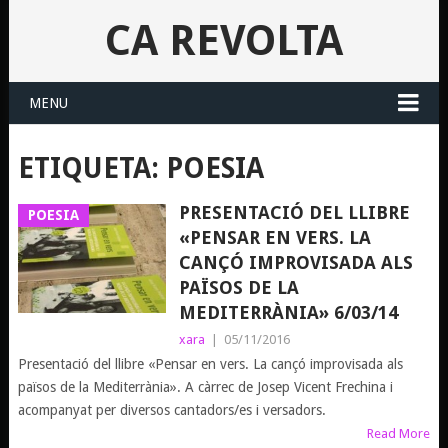
CA REVOLTA
MENU
ETIQUETA:
POESIA
PRESENTACIÓ DEL LLIBRE
POESIA
«PENSAR EN VERS. LA
CANÇÓ IMPROVISADA ALS
PAÏSOS DE LA
MEDITERRÀNIA» 6/03/14
xara
|
05/11/2016
Presentació del llibre «Pensar en vers. La cançó improvisada als
països de la Mediterrània». A càrrec de Josep Vicent Frechina i
acompanyat per diversos cantadors/es i versadors.
Read More