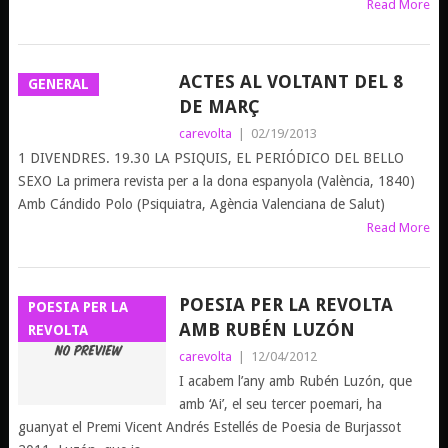
Read More
ACTES AL VOLTANT DEL 8
GENERAL
DE MARÇ
carevolta
|
02/19/2013
1 DIVENDRES. 19.30 LA PSIQUIS, EL PERIÓDICO DEL BELLO
SEXO La primera revista per a la dona espanyola (València, 1840)
Amb Cándido Polo (Psiquiatra, Agència Valenciana de Salut)
Read More
POESIA PER LA REVOLTA
POESIA PER LA
AMB RUBÉN LUZÓN
REVOLTA
carevolta
|
12/04/2012
I acabem l’any amb Rubén Luzón, que
amb ‘Ai’, el seu tercer poemari, ha
guanyat el Premi Vicent Andrés Estellés de Poesia de Burjassot