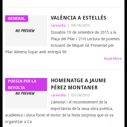
VALÈNCIA A ESTELLÉS
GENERAL
carevolta
|
09/16/2015
Dissabte 19 de setembre de 2015 a la
Plaça del Pilar / 21H Lectura de poemes
Actuació de Miquel Gil Presentat per
Pilar Almeria Sopar amb entrepà 9€
Read More
HOMENATGE A JAUME
POESIA PER LA
PÉREZ MONTANER
REVOLTA
carevolta
|
05/24/2013
L’amistat i el reconeixement de la
importància de la seua obra poètica,
acadèmica i cívica foren el motor de la festa sorpresa que es va
organitzar a Ca