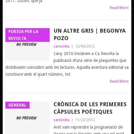
2011. Luzón, que ja
Read More
UN ALTRE GRIS | BEGONYA
POESIA PER LA
POZO
REVOLTA
carevolta
|
12/04/2012
L’any 2010 iniciàrem a Ca Revolta la
publicació d’una sèrie de plaquettes que
distribuïem coincidint amb les lectures. Aquella aventura editorial va
concloure amb el quart número, tot
Read More
CRÒNICA DE LES PRIMERES
GENERAL
CÀPSULES POÈTIQUES
carevolta
|
11/22/2012
Anit vam reprendre la programació de