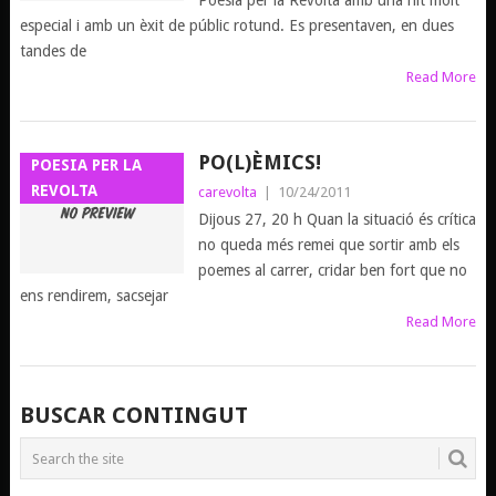
Poesia per la Revolta amb una nit molt
especial i amb un èxit de públic rotund. Es presentaven, en dues
tandes de
Read More
PO(L)ÈMICS!
POESIA PER LA
REVOLTA
carevolta
|
10/24/2011
Dijous 27, 20 h Quan la situació és crítica
no queda més remei que sortir amb els
poemes al carrer, cridar ben fort que no
ens rendirem, sacsejar
Read More
BUSCAR CONTINGUT